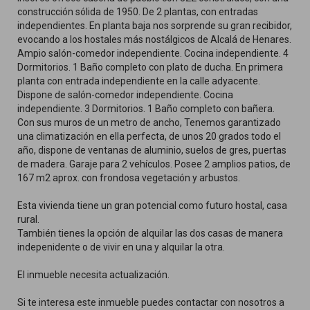
construcción sólida de 1950. De 2 plantas, con entradas
262
66
independientes. En planta baja nos sorprende su gran recibidor,
evocando a los hostales más nostálgicos de Alcalá de Henares.
Ampio salón-comedor independiente. Cocina independiente. 4
Dormitorios. 1 Baño completo con plato de ducha. En primera
planta con entrada independiente en la calle adyacente.
Dispone de salón-comedor independiente. Cocina
independiente. 3 Dormitorios. 1 Baño completo con bañera.
Con sus muros de un metro de ancho, Tenemos garantizado
una climatización en ella perfecta, de unos 20 grados todo el
año, dispone de ventanas de aluminio, suelos de gres, puertas
de madera. Garaje para 2 vehículos. Posee 2 amplios patios, de
167 m2 aprox. con frondosa vegetación y arbustos.
Esta vivienda tiene un gran potencial como futuro hostal, casa
rural.
También tienes la opción de alquilar las dos casas de manera
indepenidente o de vivir en una y alquilar la otra.
El inmueble necesita actualización.
Si te interesa este inmueble puedes contactar con nosotros a