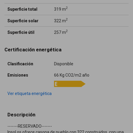
2
Superficie total
319 m
2
Superficie solar
322 m
2
Superficie útil
257 m
Certificación energética
Clasificación
Disponible
Emisiones
66 Kg CO2/m2 año
Ver etiqueta energética
Descripción
-------RESERVADO-------
Insol os ofrece casona de pueblo con 322 construidos, con una